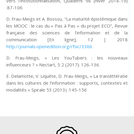
vers l’institutionnalisation, Quaderni 98 (hiver 2018-19)
:87-106
D. Frau-Meigs et A. Bosssu, “La maturité épistémique dans
les MOOC : le cas du « Pas à Pas » du projet ECO”, Revue
française des sciences de l’information et de la
communication [En ligne], 12 | 2018
http://journals.openedition.org/rfsic/3366
D. Frau-Meigs, « Les YouTubers : les nouveaux
influenceurs ? » Nectart, 5 2 (2017): 126-136.
E. Delamotte, V. Liquète, D. Frau-Meigs, « La translittératie
dans les cultures de l’information : supports, contextes et
modalités » Spirale 53 (2013) :145-156