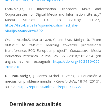
Frau-Meigs, D. Information Disorders: Risks and
Opportunities for Digital Media and Information Literacy?
Media Studies 10, 19 (2019): 11-27,
https://hrcak.srce.hr/ojs/index.php/medijske-
studije/issue/view/392
Osuna-Acedo,S, Marta-Lazo, C, and
Frau-Meigs, D
. “From
sMOOC to tMOOC, learning towards professional
transference: ECO European project”,
Comunicar
, Media
education research journal 26 55 (2018):105-114 (en
anglais et en espagnol)
https://doi.org/10.3916/C55-
2018-10
D. Frau-Meigs
, J. Flores Michel, I. Velez, « Educación a
medias: un problema mundial »
Ciencia UANL
18 74 (2015) :
33-37
https://eprints.uanl.mx/id/eprint/12727
Dernières actualités