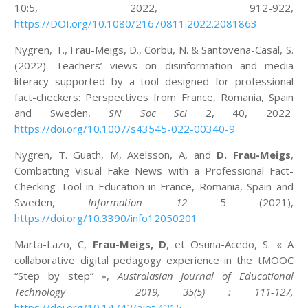
10:5, 2022, 912-922,
https://DOI.org/10.1080/21670811.2022.2081863
Nygren, T., Frau-Meigs, D., Corbu, N. & Santovena-Casal, S.
(2022). Teachers’ views on disinformation and media
literacy supported by a tool designed for professional
fact-checkers: Perspectives from France, Romania, Spain
and Sweden,
SN Soc Sci
2, 40, 2022
https://doi.org/10.1007/s43545-022-00340-9
Nygren, T. Guath, M, Axelsson, A, and
D. Frau-Meigs
,
Combatting Visual Fake News with a Professional Fact-
Checking Tool in Education in France, Romania, Spain and
Sweden,
Information
12
5 (2021),
https://doi.org/10.3390/info12050201
Marta-Lazo, C,
Frau-Meigs, D
, et Osuna-Acedo, S. « A
collaborative digital pedagogy experience in the tMOOC
“Step by step” »,
Australasian Journal of Educational
Technology
2019, 35(5) : 111-127,
https://doi.org/10.14742/ajet.4215