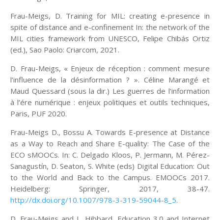
Frau-Meigs, D. Training for MIL: creating e-presence in
spite of distance and e-confinement In: the network of the
MIL cities framework from UNESCO, Felipe Chibás Ortiz
(ed.), Sao Paolo: Criarcom, 2021.
D. Frau-Meigs, « Enjeux de réception : comment mesure
l’influence de la désinformation ? ». Céline Marangé et
Maud Quessard (sous la dir.) Les guerres de l’information
à l’ére numérique : enjeux politiques et outils techniques,
Paris, PUF 2020.
Frau-Meigs D., Bossu A. Towards E-presence at Distance
as a Way to Reach and Share E-quality: The Case of the
ECO sMOOCs. In: C. Delgado Kloos, P. Jermann, M. Pérez-
Sanagustín, D. Seaton, S. White (eds) Digital Education: Out
to the World and Back to the Campus. EMOOCs 2017.
Heidelberg: Springer, 2017, 38-47.
http://dx.doi.org/10.1007/978-3-319-59044-8_5
.
D. Frau-Meigs and L. Hibbard, Education 3.0 and Internet